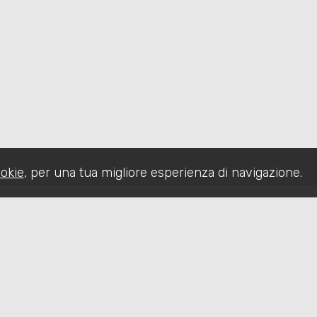
okie
, per una tua migliore esperienza di navigazione.
CHI SIAMO
IMMOBILI
SERVIZI
CO
Sitemap
Privacy Policy
Cookie Policy