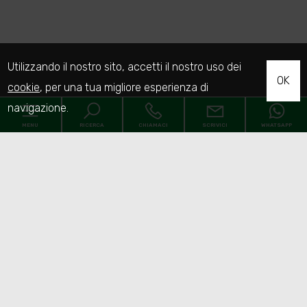
Utilizzando il nostro sito, accetti il nostro uso dei
OK
cookie
, per una tua migliore esperienza di
navigazione.
MENU
RICERCA
CHIAMACI
SCRIVICI
WHATSAPP
Codice
Home
Contratto
Chi Siamo
Qualsiasi
Vendita
Affitto
Immobili
[+]