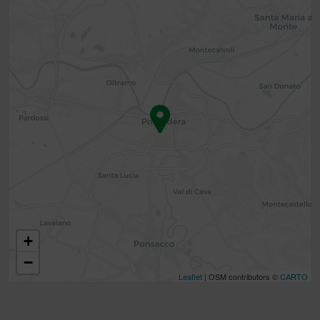
+
−
Leaflet
| OSM contributors ©
CARTO