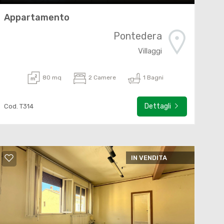
Appartamento
Pontedera
Villaggi
80 mq
2 Camere
1 Bagni
Dettagli
Cod. T314
IN VENDITA