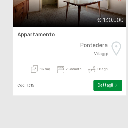
€ 130.000
Appartamento
Pontedera
Villaggi
83 mq
2 Camere
1 Bagni
Dettagli
Cod. T315