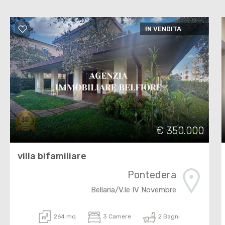
IN VENDITA
€ 350.000
villa bifamiliare
Pontedera
Bellaria/V.le IV Novembre
264 mq
3 Camere
2 Bagni