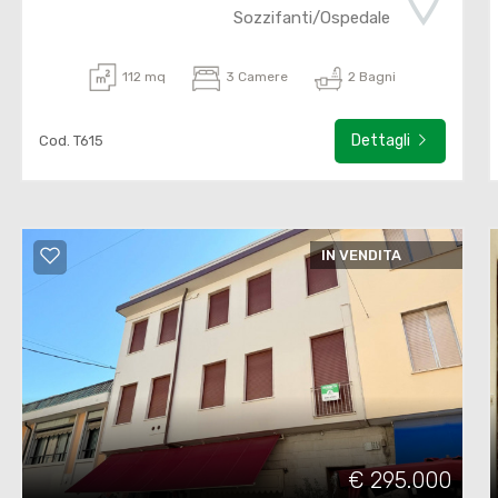
Sozzifanti/Ospedale
112 mq
3 Camere
2 Bagni
Dettagli
Cod. T615
IN VENDITA
€ 295.000