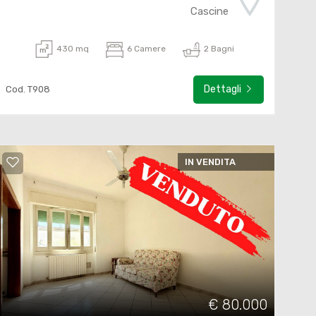
Cascine
430 mq
6 Camere
2 Bagni
Dettagli
Cod. T908
IN VENDITA
€ 80.000