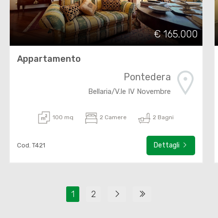
€ 165.000
Appartamento
Pontedera
Bellaria/V.le IV Novembre
100 mq
2 Camere
2 Bagni
Dettagli
Cod. T421
1
2