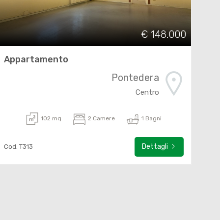
€ 148.000
Appartamento
Pontedera
Centro
102 mq
2 Camere
1 Bagni
Dettagli
Cod. T313