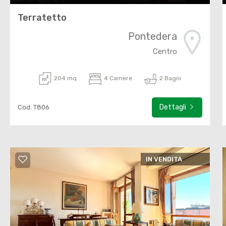
Terratetto
Pontedera
Centro
204 mq
4 Camere
2 Bagni
Dettagli
Cod. T806
IN VENDITA