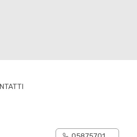
NTATTI
05875701 ...