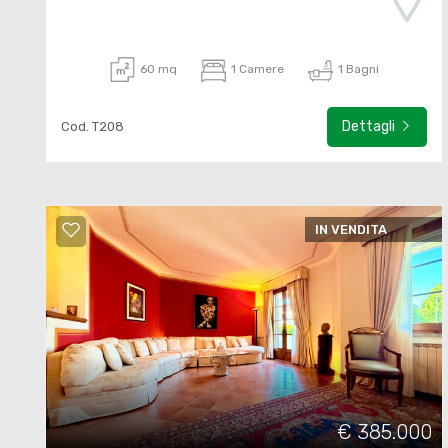
60 mq
1 Camere
1 Bagni
Dettagli
Cod. T208
IN VENDITA
€ 385.000