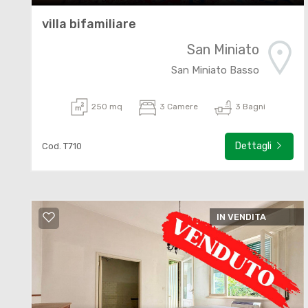
villa bifamiliare
San Miniato
San Miniato Basso
250 mq
3 Camere
3 Bagni
Dettagli
Cod. T710
IN VENDITA