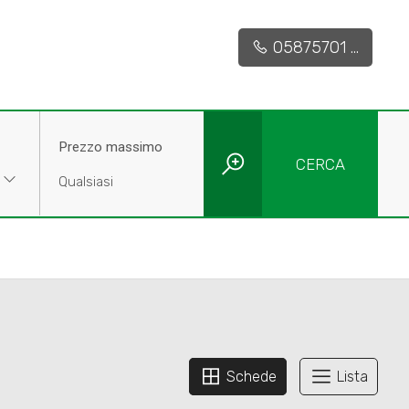
05875701 ...
Prezzo massimo
CERCA
Schede
Lista