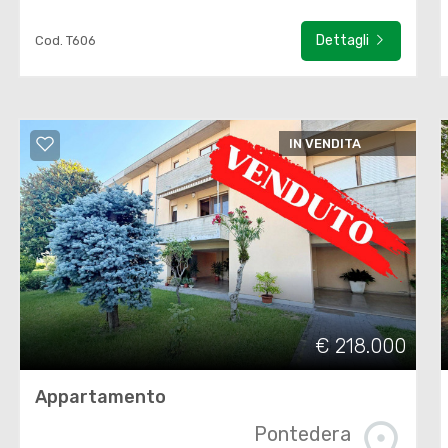
Dettagli
Cod. T606
IN VENDITA
€ 218.000
Appartamento
Pontedera