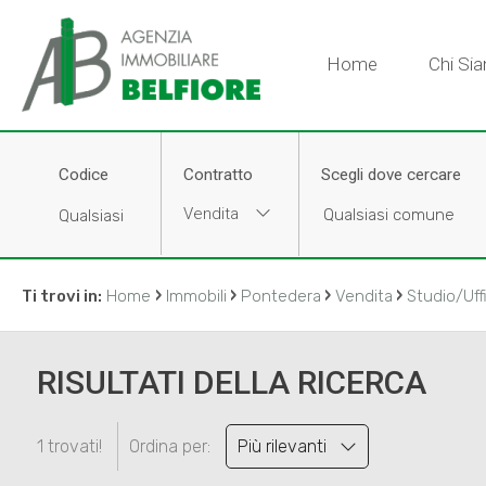
Home
Chi Si
Codice
Contratto
Scegli dove cercare
Vendita
›
›
›
›
Ti trovi in:
Home
Immobili
Pontedera
Vendita
Studio/Uff
RISULTATI DELLA RICERCA
1 trovati!
Ordina per:
Più rilevanti