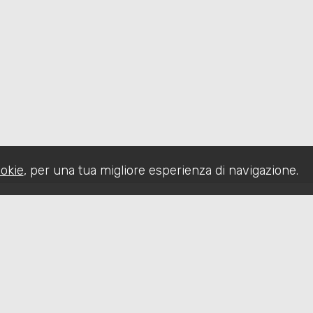
okie
, per una tua migliore esperienza di navigazione.
CHI SIAMO
IMMOBILI
SERVIZI
CO
Sitemap
Privacy Policy
Cookie Policy