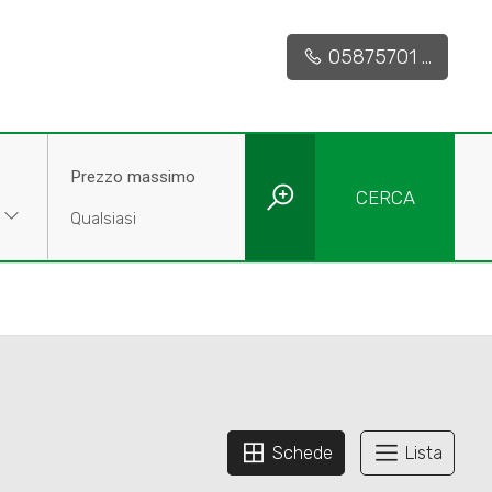
05875701 ...
Prezzo massimo
CERCA
Schede
Lista