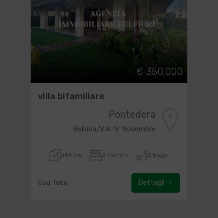
€ 350.000
villa bifamiliare
Pontedera
Bellaria/V.le IV Novembre
264 mq
3 Camere
2 Bagni
Dettagli
Cod. T606