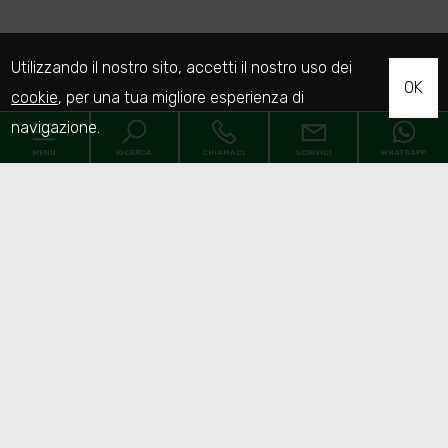
Utilizzando il nostro sito, accetti il nostro uso dei
OK
cookie
, per una tua migliore esperienza di
navigazione.
MENU
RICERCA
CHIAMACI
SCRIVICI
WHATSAPP
Codice
Home
Contratto
Chi Siamo
Qualsiasi
Vendita
Affitto
Immobili
[+]
Scegli dove cercare
Servizi