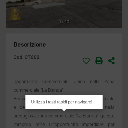
1
/
10
Descrizione
Cod. CT602
Opportunità Commerciale Unica nella Zona
commerciale "La Bianca"
Benvenuti nell'epicentro dell'attività commerciale
Utilizza i tasti rapidi per navigare!
e della connettività strategica. Situato nella
prestigiosa zona commerciale "La Bianca", questo
immobile offre un'opportunità imperdibile per