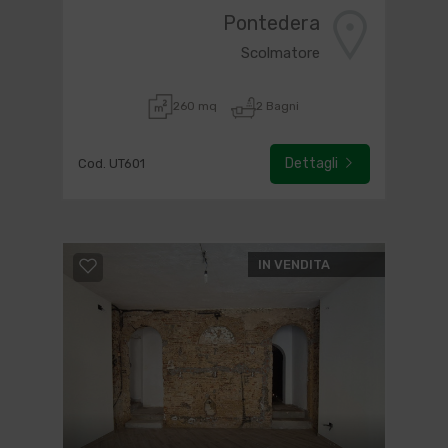
Pontedera
Scolmatore
260 mq
2 Bagni
Dettagli
Cod. UT601
IN VENDITA