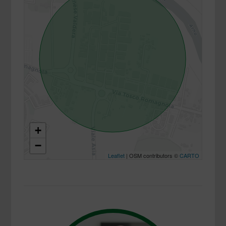
+
−
Leaflet
| OSM contributors ©
CARTO