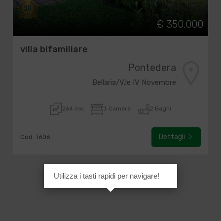
€ 350.000
villa bifamiliare
Pontedera
Bellaria/V.le IV Novembre
264 mq
3 Camere
2 Bagni
Dettagli
Cod. T606
Utilizza i tasti rapidi per navigare!