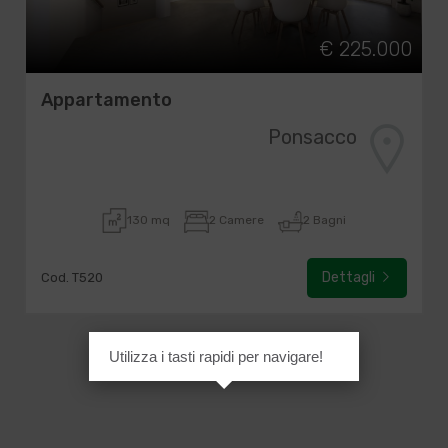
€ 225.000
Appartamento
Ponsacco
130 mq
2 Camere
2 Bagni
Dettagli
Cod. T520
Utilizza i tasti rapidi per navigare!